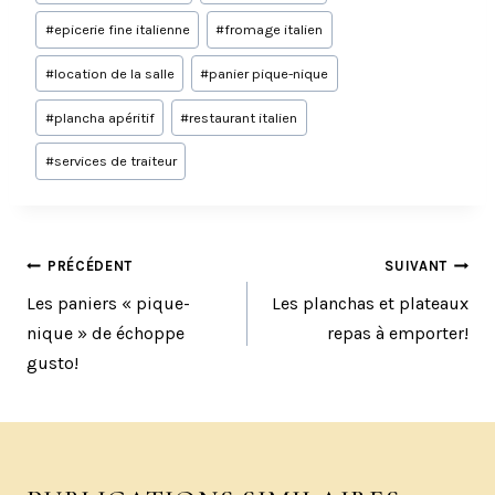
de
#
epicerie fine italienne
#
fromage italien
la
publication :
#
location de la salle
#
panier pique-nique
#
plancha apéritif
#
restaurant italien
#
services de traiteur
NAVIGATION
PRÉCÉDENT
SUIVANT
DE
Les paniers « pique-
Les planchas et plateaux
L’ARTICLE
nique » de échoppe
repas à emporter!
gusto!