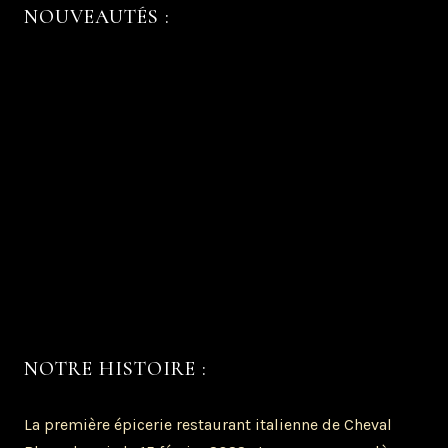
NOUVEAUTÉS :
Coté épicerie.
Réservez votre salle à la « cantina » de échoppe gusto
Les coffrets cadeaux: offrir de l’original 100% Italie
Un anniversaire ou un évenement familiale?
Les planchas et plateaux repas à emporter!
NOTRE HISTOIRE :
La première épicerie restaurant italienne de Cheval