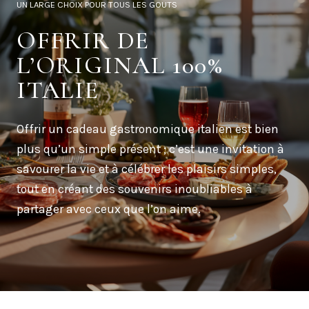
UN LARGE CHOIX POUR TOUS LES GOUTS
OFFRIR DE
L’ORIGINAL 100%
ITALIE
Offrir un cadeau gastronomique italien est bien
plus qu’un simple présent ; c’est une invitation à
savourer la vie et à célébrer les plaisirs simples,
tout en créant des souvenirs inoubliables à
partager avec ceux que l’on aime.